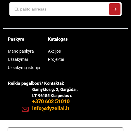
Paskyra
Katalogas
Mano paskyra
Akcijos
Užsakymai
Projektai
Užsakymų istorija
Reikia pagalbos?/ Kontaktai:
Gamyklos g. 2, Gargždai,
LT-96155 Klaipėdos r.
+370 602 51010
info@dyzeliai.lt