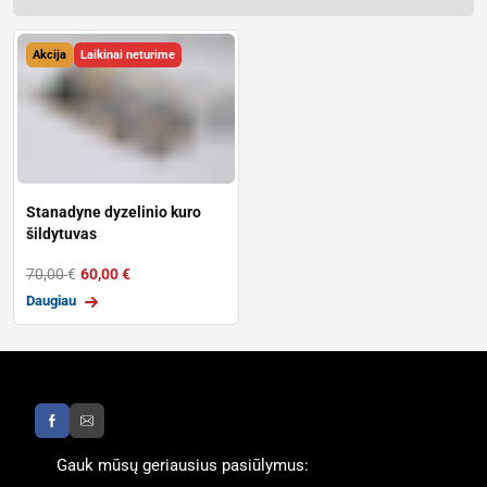
Akcija
Laikinai neturime
Stanadyne dyzelinio kuro
šildytuvas
70,00
€
60,00
€
Daugiau
Gauk mūsų geriausius pasiūlymus: