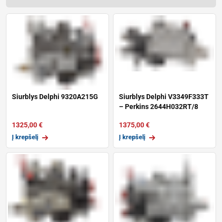
Siurblys Delphi 9320A215G
Siurblys Delphi V3349F333T
– Perkins 2644H032RT/8
1325,00
€
1375,00
€
Į krepšelį
Į krepšelį