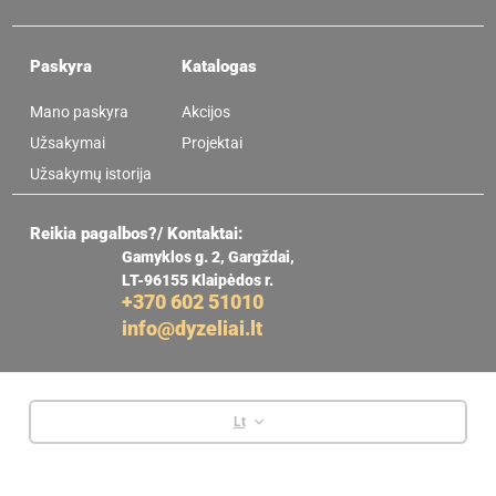
Paskyra
Katalogas
Mano paskyra
Akcijos
Užsakymai
Projektai
Užsakymų istorija
Reikia pagalbos?/ Kontaktai:
Gamyklos g. 2, Gargždai,
LT-96155 Klaipėdos r.
+370 602 51010
info@dyzeliai.lt
Lt