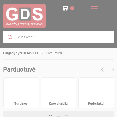
Ko ieškote?
Gargždų dyzelių servisas
Parduotuvė
Parduotuvė
Turbinos
Kuro siurbliai
Purkštukai