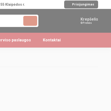
55 Klaipėdos r.
Prisijungimas
Krepšelis
Prekės
rviso paslaugos
Kontaktai