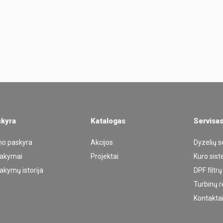
kyra
Katalogas
Servisa
o paskyra
Akcijos
Dyzelių s
akymai
Projektai
Kuro sis
akymų istorija
DPF filtr
Turbinų 
Kontakta