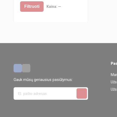
Filtruoti
Kaina:
—
Pas
Man
Gauk mūsų geriausius pasiūlymus:
Užs
Užs