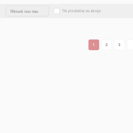
Tik produktai su akcija
1
2
3