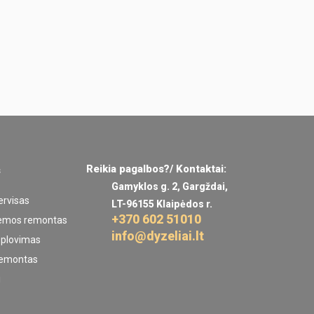
Reikia pagalbos?/ Kontaktai:
s
Gamyklos g. 2, Gargždai,
ervisas
LT-96155 Klaipėdos r.
+370 602 51010
temos remontas
info@dyzeliai.lt
ų plovimas
remontas
i