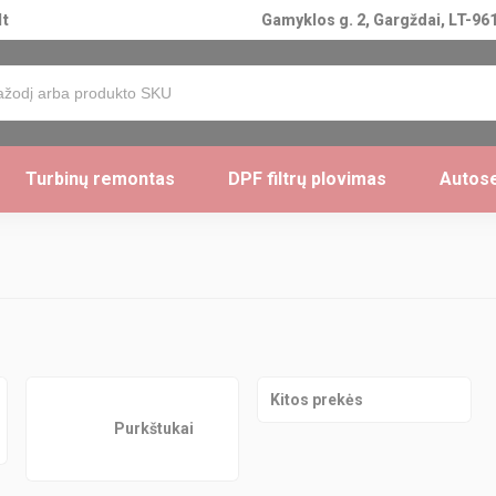
lt
Gamyklos g. 2, Gargždai, LT-961
Turbinų remontas
DPF filtrų plovimas
Autose
Kitos prekės
Purkštukai