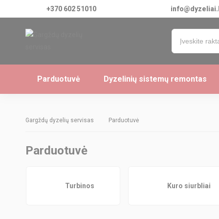
+370 602 51010
info@dyzeliai.
Parduotuvė
Dyzelinių sistemų remontas
Gargždų dyzelių servisas
Parduotuvė
Parduotuvė
Turbinos
Kuro siurbliai