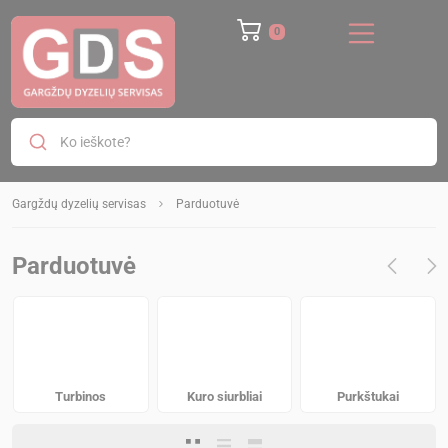
Ko ieškote?
Gargždų dyzelių servisas
Parduotuvė
Parduotuvė
Turbinos
Kuro siurbliai
Purkštukai