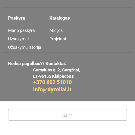
Paskyra
Katalogas
Mano paskyra
Akcijos
Užsakymai
Projektai
Užsakymų istorija
Reikia pagalbos?/ Kontaktai:
Gamyklos g. 2, Gargždai,
LT-96155 Klaipėdos r.
+370 602 51010
info@dyzeliai.lt
Lt