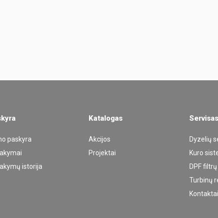
kyra
Katalogas
Servisa
o paskyra
Akcijos
Dyzelių s
akymai
Projektai
Kuro sis
akymų istorija
DPF filtr
Turbinų 
Kontakta