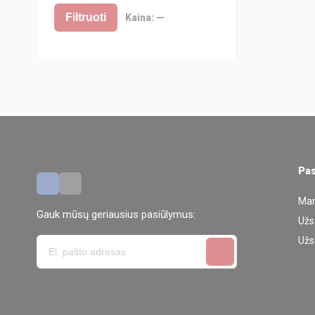
Filtruoti
Kaina:
—
Pas
Man
Gauk mūsų geriausius pasiūlymus:
Užs
Užs