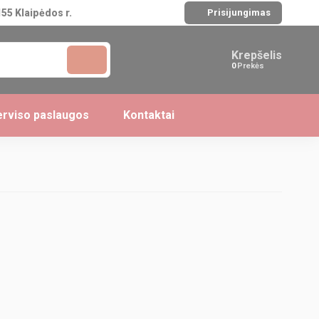
55 Klaipėdos r.
Prisijungimas
Krepšelis
Prekės
rviso paslaugos
Kontaktai