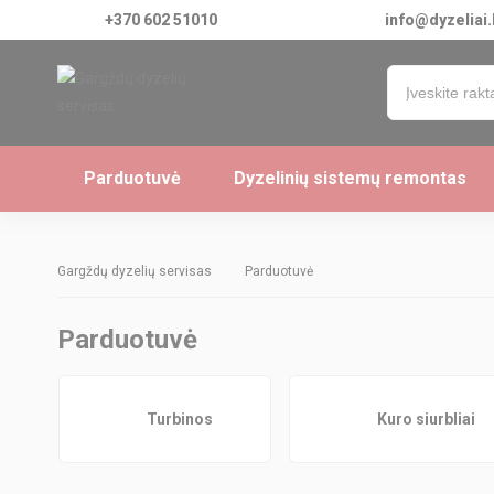
+370 602 51010
info@dyzeliai.
Parduotuvė
Dyzelinių sistemų remontas
Gargždų dyzelių servisas
Parduotuvė
Parduotuvė
Turbinos
Kuro siurbliai