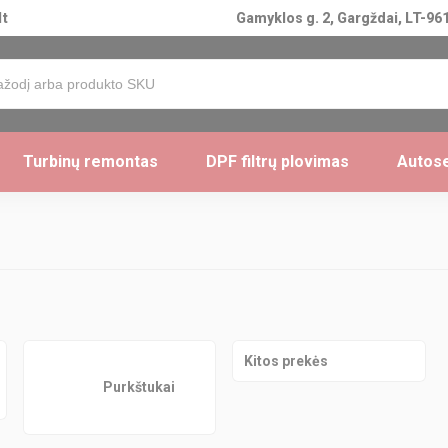
lt
Gamyklos g. 2, Gargždai, LT-961
Turbinų remontas
DPF filtrų plovimas
Autose
Kitos prekės
Purkštukai