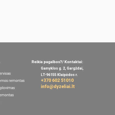
Reikia pagalbos?/ Kontaktai:
s
Gamyklos g. 2, Gargždai,
ervisas
LT-96155 Klaipėdos r.
+370 602 51010
temos remontas
info@dyzeliai.lt
ų plovimas
remontas
i