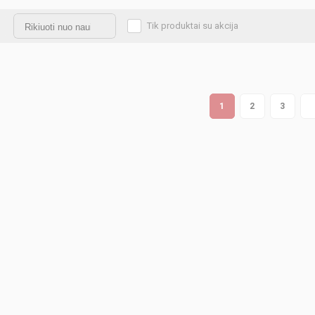
Tik produktai su akcija
1
2
3