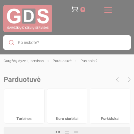
Ko ieškote?
Gargždų dyzelių servisas
Parduotuvė
Puslapis 2
Parduotuvė
Turbinos
Kuro siurbliai
Purkštukai