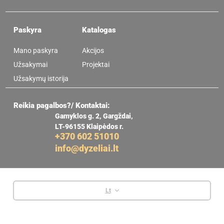
Paskyra
Katalogas
Mano paskyra
Akcijos
Užsakymai
Projektai
Užsakymų istorija
Reikia pagalbos?/ Kontaktai:
Gamyklos g. 2, Gargždai,
LT-96155 Klaipėdos r.
+370 602 51010
info@dyzeliai.lt
Lt