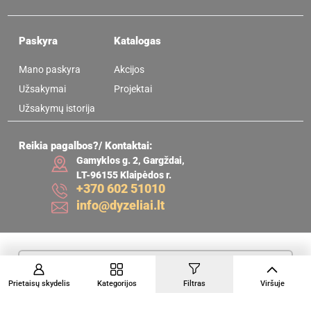
Paskyra
Katalogas
Mano paskyra
Akcijos
Užsakymai
Projektai
Užsakymų istorija
Reikia pagalbos?/ Kontaktai:
Gamyklos g. 2, Gargždai,
LT-96155 Klaipėdos r.
+370 602 51010
info@dyzeliai.lt
Lt
Prietaisų skydelis
Kategorijos
Filtras
Viršuje