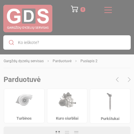
0
Ko ieškote?
Gargždų dyzelių servisas
Parduotuvė
Puslapis 2
Parduotuvė
Turbinos
Kuro siurbliai
Purkštukai