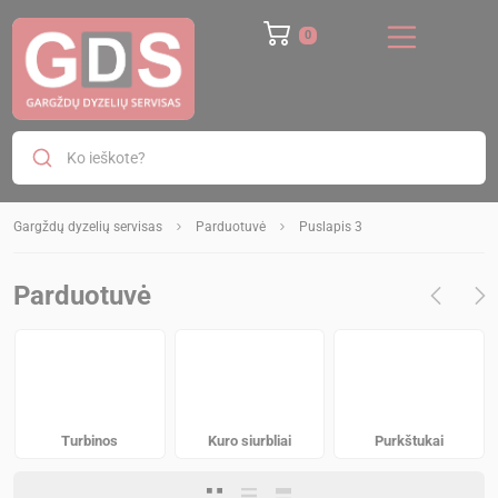
Ko ieškote?
Gargždų dyzelių servisas
Parduotuvė
Puslapis 3
Parduotuvė
Turbinos
Kuro siurbliai
Purkštukai