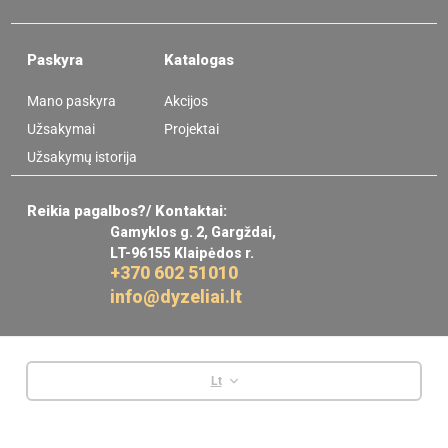
Paskyra
Katalogas
Mano paskyra
Akcijos
Užsakymai
Projektai
Užsakymų istorija
Reikia pagalbos?/ Kontaktai:
Gamyklos g. 2, Gargždai,
LT-96155 Klaipėdos r.
+370 602 51010
info@dyzeliai.lt
Lt