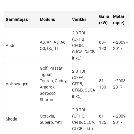
Galia
Metai
Gamintojas
Modelis
Variklis
(kW)
(apie)
2.0 TDI
(CFHB,
A3, A4, A5, A6,
88–
~2009–
Audi
CFGB,
Q3, Q5, TT
130
2017
CJCA, CJCB
ir kt.)
Golf, Passat,
2.0 TDI
Tiguan,
(CFFA,
Touran, Caddy,
81–
~2008–
Volkswagen
CFFB,
Amarok,
130
2017
CFGB, CLCA
Scirocco,
ir kt.)
Sharan
2.0 TDI
Octavia,
(CFHC,
81–
~2009–
Škoda
Superb, Yeti
CFHF, CLCA,
125
2017
CLCB ir kt.)