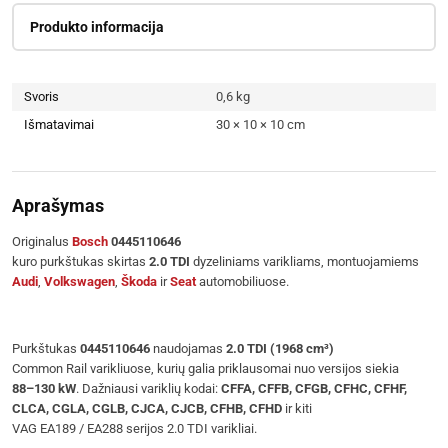
Produkto informacija
Svoris
0,6 kg
Išmatavimai
30 × 10 × 10 cm
Aprašymas
Originalus
Bosch
0445110646
kuro purkštukas skirtas
2.0 TDI
dyzeliniams varikliams, montuojamiems
Audi
,
Volkswagen
,
Škoda
ir
Seat
automobiliuose.
Purkštukas
0445110646
naudojamas
2.0 TDI (1968 cm³)
Common Rail varikliuose, kurių galia priklausomai nuo versijos siekia
88–130 kW
. Dažniausi variklių kodai:
CFFA, CFFB, CFGB, CFHC, CFHF,
CLCA, CGLA, CGLB, CJCA, CJCB, CFHB, CFHD
ir kiti
VAG EA189 / EA288 serijos 2.0 TDI varikliai.