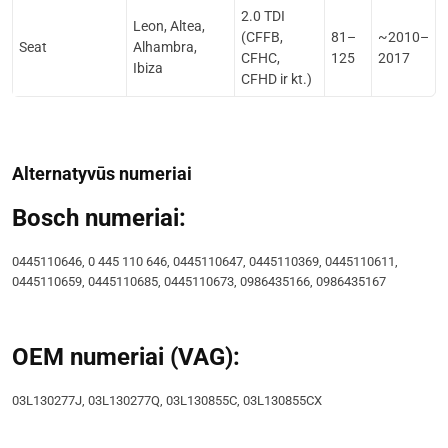
2.0 TDI
Leon, Altea,
(CFFB,
81–
~2010–
Seat
Alhambra,
CFHC,
125
2017
Ibiza
CFHD ir kt.)
Alternatyvūs numeriai
Bosch numeriai:
0445110646, 0 445 110 646, 0445110647, 0445110369, 0445110611,
0445110659, 0445110685, 0445110673, 0986435166, 0986435167
OEM numeriai (VAG):
03L130277J, 03L130277Q, 03L130855C, 03L130855CX