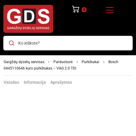
Ko ieškote?
Gargždų dyzelių servisas
Parduotuvė
Purkštukai
Bosch
0445110646 kuro purkštukas – VAG 2.0 TDI
Vaizdas
Informacija
Aprašymas