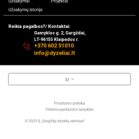
Užsakymai
Projektai
Užsakymų istorija
Reikia pagalbos?/ Kontaktai:
Gamyklos g. 2, Gargždai,
LT-96155 Klaipėdos r.
+370 602 51010
info@dyzeliai.lt
Lt
Privatumo politika
Pirkimo-pardavimo taisyklės
© 2025 IĮ „Gargždų dyzelių servisas“