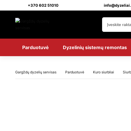
+370 602 51010
info@dyzeliai.
Parduotuvė
Dyzelinių sistemų remontas
Gargždų dyzelių servisas
Parduotuvė
Kuro siurbliai
Siur