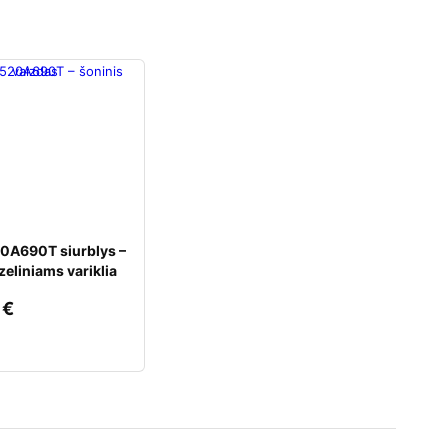
0A690T siurblys –
zeliniams variklia
0
€