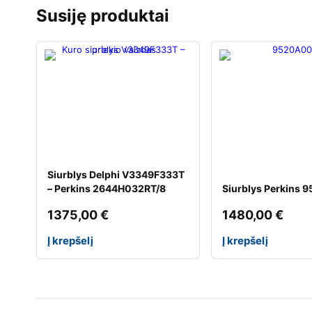
Susiję produktai
Siurblys Delphi V3349F333T
– Perkins 2644H032RT/8
Siurblys Perkins
1375,00
€
1480,00
€
Į krepšelį
Į krepšelį