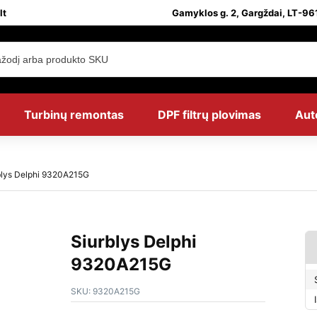
lt
Gamyklos g. 2, Gargždai, LT-961
Turbinų remontas
DPF filtrų plovimas
Aut
blys Delphi 9320A215G
Siurblys Delphi
9320A215G
SKU:
9320A215G