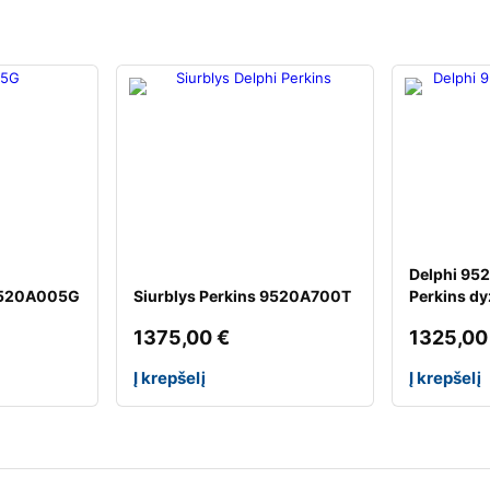
Delphi 952
 9520A005G
Siurblys Perkins 9520A700T
Perkins dy
1375,00
€
1325,0
Į krepšelį
Į krepšelį