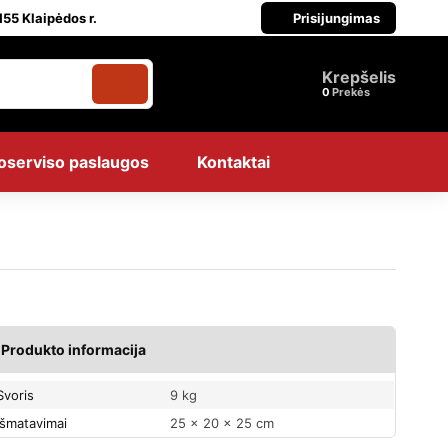
55 Klaipėdos r.
Prisijungimas
Krepšelis
Prekės
oserviso paslaugos
Kontaktai
Produkto informacija
Svoris
9 kg
Išmatavimai
25 × 20 × 25 cm