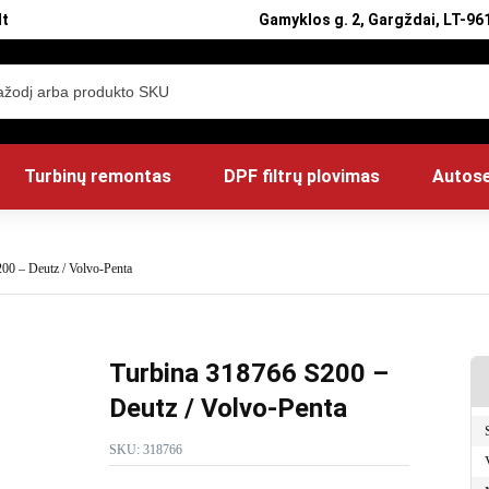
lt
Gamyklos g. 2, Gargždai, LT-961
Turbinų remontas
DPF filtrų plovimas
Autose
00 – Deutz / Volvo-Penta
Turbina 318766 S200 –
Deutz / Volvo-Penta
SKU:
318766