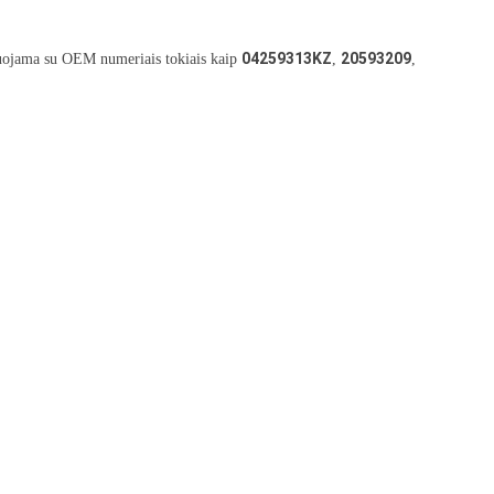
04259313KZ
20593209
uojama su OEM numeriais tokiais kaip
,
,