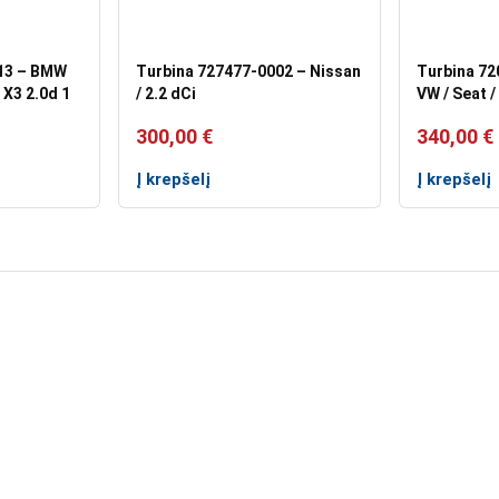
13 – BMW
Turbina 727477-0002 – Nissan
Turbina 72
 X3 2.0d 1
/ 2.2 dCi
VW / Seat /
300,00
€
340,00
€
Į krepšelį
Į krepšelį