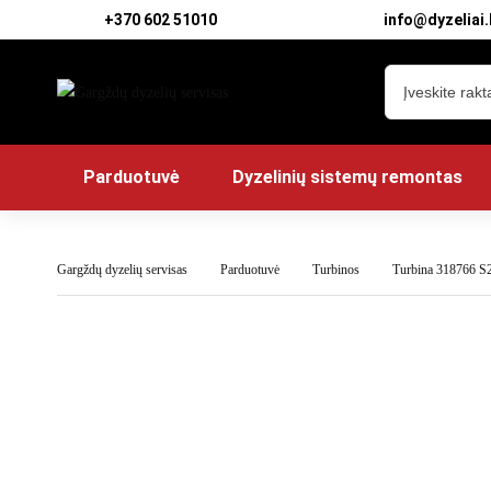
+370 602 51010
info@dyzeliai.
Parduotuvė
Dyzelinių sistemų remontas
Gargždų dyzelių servisas
Parduotuvė
Turbinos
Turbina 318766 S2