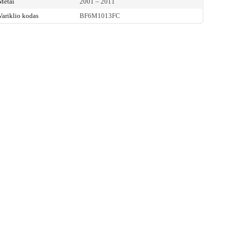
Metai
2001 – 2011
Variklio kodas
BF6M1013FC