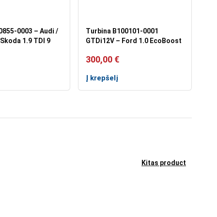
0855-0003 – Audi /
Turbina B100101-0001
 Skoda 1.9 TDI 9
GTDi12V – Ford 1.0 EcoBoost
300,00
€
Į krepšelį
Kitas product