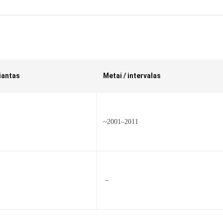
iantas
Metai / intervalas
~2001–2011
–