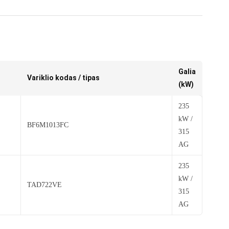
Galia
Variklio kodas / tipas
(kW)
235
kW /
BF6M1013FC
315
AG
235
kW /
TAD722VE
315
AG