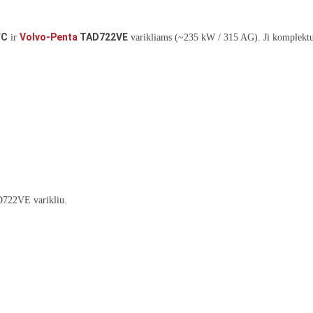
FC
Volvo-Penta
TAD722VE
ir
varikliams (~235 kW / 315 AG). Ji komplekt
722VE varikliu.