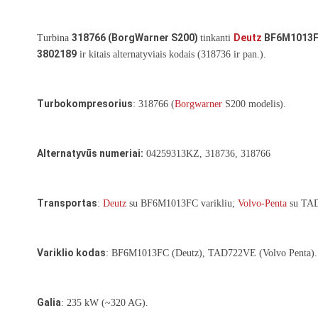
318766 (BorgWarner S200)
Deutz
BF6M1013
Turbina
tinkanti
3802189
ir kitais alternatyviais kodais (318736 ir pan.).
Turbokompresorius
: 318766 (
Borgwarner
S200 modelis).
Alternatyvūs numeriai:
04259313KZ, 318736, 318766
Transportas
:
Deutz
su BF6M1013FC varikliu;
Volvo-Penta
su TAD
Variklio kodas
: BF6M1013FC (Deutz), TAD722VE (Volvo Penta).
Galia
: 235 kW (~320 AG).