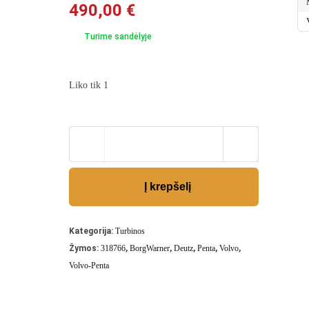
490,00
€
Turime sandėlyje
Liko tik 1
Į krepšelį
Kategorija:
Turbinos
Žymos:
318766
,
BorgWarner
,
Deutz
,
Penta
,
Volvo
,
Volvo-Penta