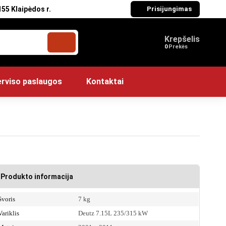
55 Klaipėdos r.
Prisijungimas
Krepšelis
Prekės
rviso paslaugos
Kontaktai
Produkto informacija
Svoris
7 kg
Variklis
Deutz 7.15L 235/315 kW