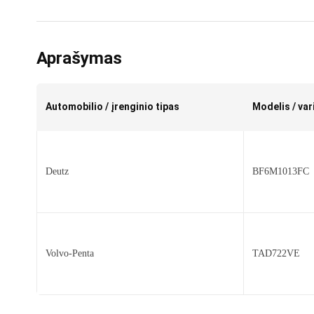
Aprašymas
Automobilio / įrenginio tipas
Modelis / var
Deutz
BF6M1013FC
Volvo-Penta
TAD722VE