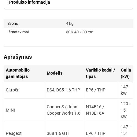
Produkto informacija
Svoris
4 kg
Išmatavimai
30 × 40 × 30 cm
Aprašymas
Automobilio
Variklio kodai /
Galia
Modelis
gamintojas
tipas
(kW)
147
Citroën
DS4, DS5 1.6 THP
EP6 / THP
kW
120–
Cooper S / John
N14B16 /
MINI
151
Cooper Works 1.6
N18B16A
kW
147–
Peugeot
308 1.6 GTi
EP6 / THP
151