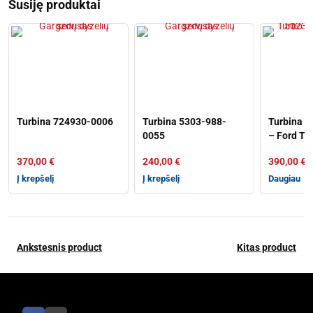
Susiję produktai
Turbina 724930-0006
Turbina 5303-988-
Turbina 
0055
– Ford Tra
Tourneo 2
370,00
€
240,00
€
390,00
€
Į krepšelį
Į krepšelį
Daugiau
Ankstesnis product
Kitas product