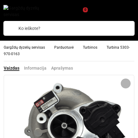
0
Ko ieškote?
Gargždų dyzelių servisas
Parduotuvė
Turbinos
Turbina 5303-
970-0163
Vaizdas
Informacija
Aprašymas