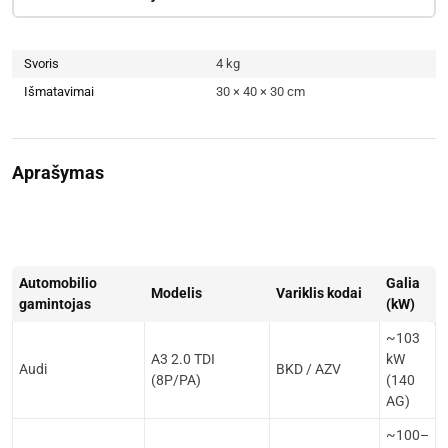
Svoris
4 kg
Išmatavimai
30 × 40 × 30 cm
Aprašymas
Automobilio
Galia
Modelis
Variklis kodai
gamintojas
(kW)
~103
A3 2.0 TDI
kW
Audi
BKD / AZV
(8P/PA)
(140
AG)
~100–