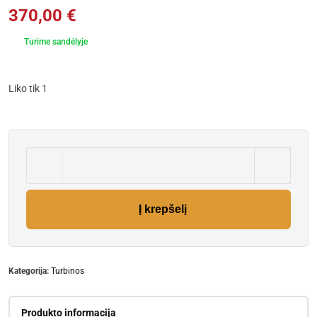
370,00
€
Turime sandėlyje
Liko tik 1
Į krepšelį
Kategorija:
Turbinos
Produkto informacija