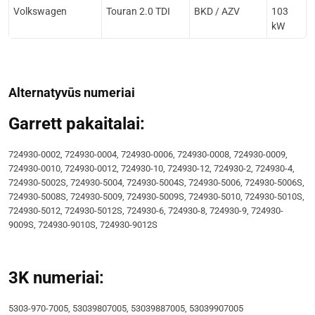
Volkswagen
Touran 2.0 TDI
BKD / AZV
103
kW
Alternatyvūs numeriai
Garrett pakaitalai:
724930-0002, 724930-0004, 724930-0006, 724930-0008, 724930-0009,
724930-0010, 724930-0012, 724930-10, 724930-12, 724930-2, 724930-4,
724930-5002S, 724930-5004, 724930-5004S, 724930-5006, 724930-5006S,
724930-5008S, 724930-5009, 724930-5009S, 724930-5010, 724930-5010S,
724930-5012, 724930-5012S, 724930-6, 724930-8, 724930-9, 724930-
9009S, 724930-9010S, 724930-9012S
3K numeriai:
5303-970-7005, 53039807005, 53039887005, 53039907005