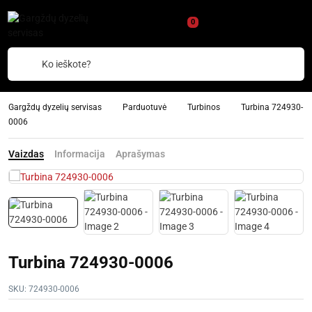
0
Ko ieškote?
Gargždų dyzelių servisas
Parduotuvė
Turbinos
Turbina 724930-
0006
Vaizdas
Informacija
Aprašymas
Turbina 724930-0006
SKU:
724930-0006