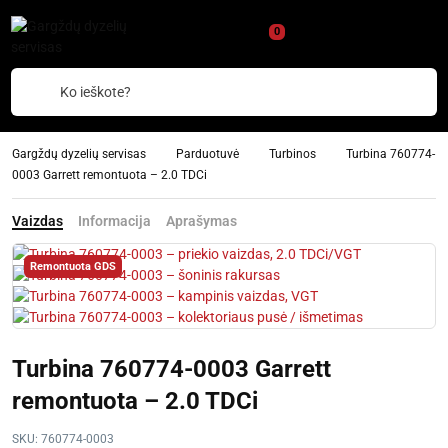
0
Ko ieškote?
Gargždų dyzelių servisas
Parduotuvė
Turbinos
Turbina 760774-
0003 Garrett remontuota – 2.0 TDCi
Vaizdas
Informacija
Aprašymas
Remontuota GDS
Turbina 760774-0003 Garrett
remontuota – 2.0 TDCi
SKU:
760774-0003