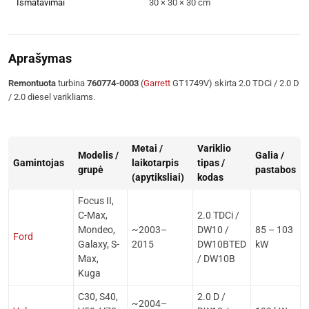
Išmatavimai
30 × 30 × 30 cm
Aprašymas
Remontuota
turbina
760774-0003
(
Garrett
GT1749V) skirta 2.0 TDCi / 2.0 D
/ 2.0 diesel varikliams.
Metai /
Variklio
Modelis /
Galia /
Gamintojas
laikotarpis
tipas /
grupė
pastabos
(apytiksliai)
kodas
Focus II,
C-Max,
2.0 TDCi /
Mondeo,
~2003–
DW10 /
85 – 103
Ford
Galaxy, S-
2015
DW10BTED
kW
Max,
/ DW10B
Kuga
C30, S40,
2.0 D /
~2004–