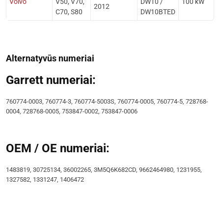
Volvo
V50, V70,
DW10 /
100 kW
2012
C70, S80
DW10BTED
Alternatyvūs numeriai
Garrett numeriai:
760774-0003, 760774-3, 760774-5003S, 760774-0005, 760774-5, 728768-
0004, 728768-0005, 753847-0002, 753847-0006
OEM / OE numeriai:
1483819, 30725134, 36002265, 3M5Q6K682CD, 9662464980, 1231955,
1327582, 1331247, 1406472