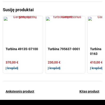
Susiję produktai
Turbina 49135-07100
Turbina 795637-0001
Turbina 5
0163
370,00
€
230,00
€
410,00
€
Į krepšelį
Į krepšelį
Į krepšelį
Ankstesnis product
Kitas product