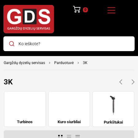
0
Ko ieškote?
Gargždų dyzelių servisas
Parduotuvė
3K
3K
Turbinos
Kuro siurbliai
Purkštukai