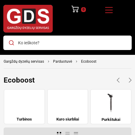
0
Ko ieškote?
Gargždų dyzelių servisas
Parduotuvė
Ecoboost
Ecoboost
Turbinos
Kuro siurbliai
Purkštukai