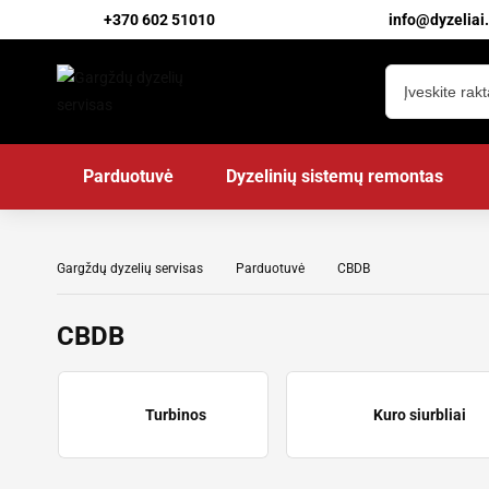
+370 602 51010
info@dyzeliai.
Parduotuvė
Dyzelinių sistemų remontas
Gargždų dyzelių servisas
Parduotuvė
CBDB
CBDB
Turbinos
Kuro siurbliai