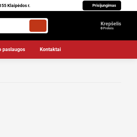
155 Klaipėdos r.
Prisijungimas
Krepšelis
Prekės
o paslaugos
Kontaktai