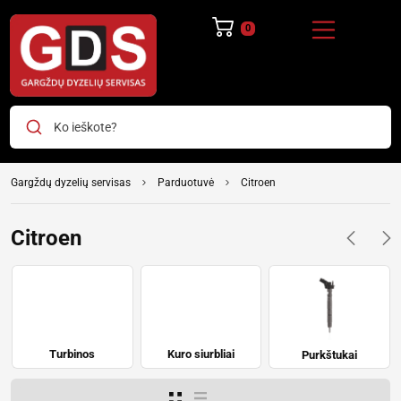
0
Ko ieškote?
Gargždų dyzelių servisas
Parduotuvė
Citroen
Citroen
Turbinos
Kuro siurbliai
Purkštukai