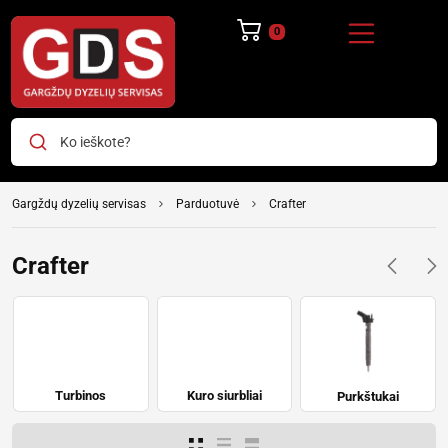
0
Ko ieškote?
Gargždų dyzelių servisas
Parduotuvė
Crafter
Crafter
Turbinos
Kuro siurbliai
Purkštukai