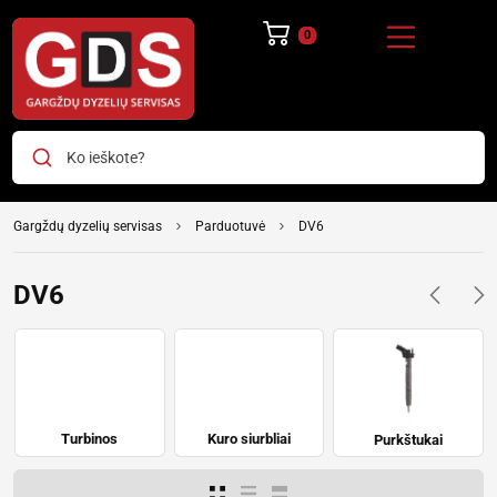
0
Ko ieškote?
Gargždų dyzelių servisas
Parduotuvė
DV6
DV6
Turbinos
Kuro siurbliai
Purkštukai