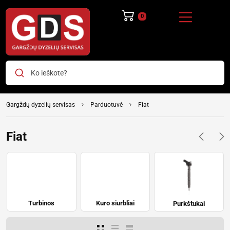
0
Ko ieškote?
Gargždų dyzelių servisas
Parduotuvė
Fiat
Fiat
Turbinos
Kuro siurbliai
Purkštukai