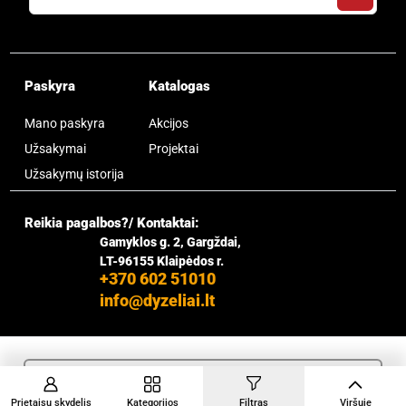
Paskyra
Katalogas
Mano paskyra
Akcijos
Užsakymai
Projektai
Užsakymų istorija
Reikia pagalbos?/ Kontaktai:
Gamyklos g. 2, Gargždai,
LT-96155 Klaipėdos r.
+370 602 51010
info@dyzeliai.lt
Lt
Prietaisų skydelis
Kategorijos
Filtras
Viršuje