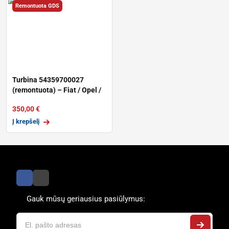
Remontuota GDS
Turbina 54359700027
(remontuota) – Fiat / Opel /
Alfa 1.
350,00
€
Į krepšelį
Gauk mūsų geriausius pasiūlymus: