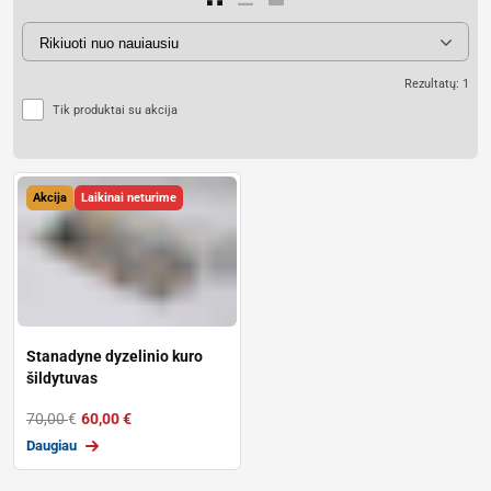
Rezultatų: 1
Tik produktai su akcija
Akcija
Laikinai neturime
Stanadyne dyzelinio kuro
šildytuvas
70,00
€
60,00
€
Daugiau