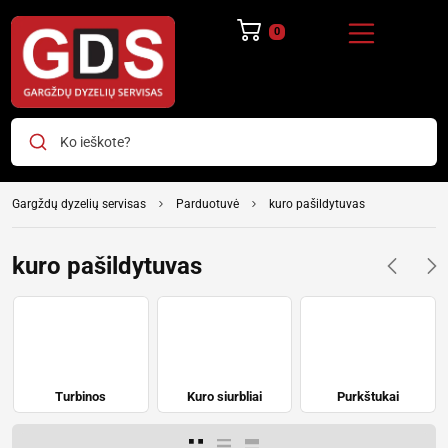
Ko ieškote?
Gargždų dyzelių servisas
Parduotuvė
kuro pašildytuvas
kuro pašildytuvas
Turbinos
Kuro siurbliai
Purkštukai