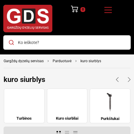
0
Ko ieškote?
Gargždų dyzelių servisas
Parduotuvė
kuro siurblys
kuro siurblys
Turbinos
Kuro siurbliai
Purkštukai