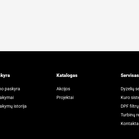
kyra
Katalogas
Servisas
o paskyra
Akcijos
Dyzelių s
akymai
Projektai
Kuro sis
akymų istorija
DPF filtr
Turbinų 
Kontakta