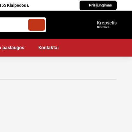
155 Klaipėdos r.
Prisijungimas
Krepšelis
Prekės
o paslaugos
Kontaktai