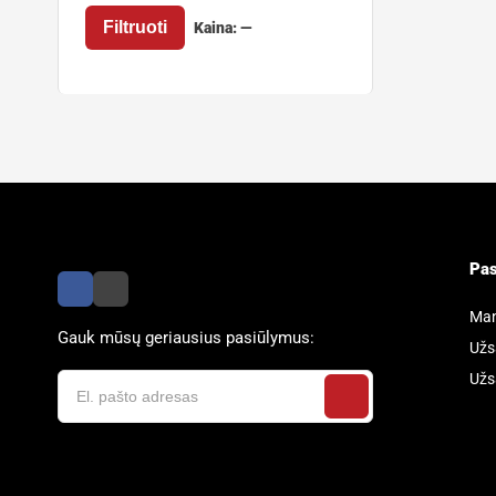
Filtruoti
Kaina:
—
Pas
Man
Gauk mūsų geriausius pasiūlymus:
Užs
Užs