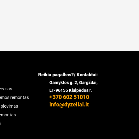
Reikia pagalbos?/ Kontaktai:
Gamyklos g. 2, Gargždai,
ervisas
LT-96155 Klaipėdos r.
+370 602 51010
temos remontas
info@dyzeliai.lt
ų plovimas
remontas
i