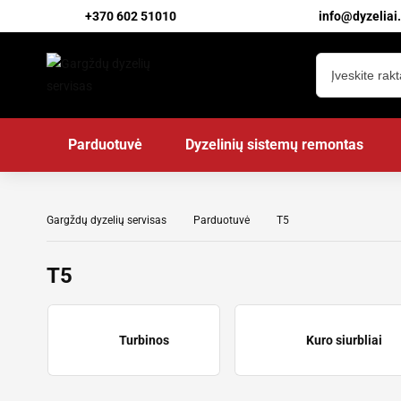
+370 602 51010
info@dyzeliai.
Parduotuvė
Dyzelinių sistemų remontas
Gargždų dyzelių servisas
Parduotuvė
T5
T5
Turbinos
Kuro siurbliai