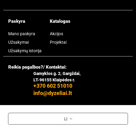
Paskyra
Katalogas
Mano paskyra
Akcijos
Užsakymai
Projektai
Užsakymų istorija
Reikia pagalbos?/ Kontaktai:
Gamyklos g. 2, Gargždai,
LT-96155 Klaipėdos r.
+370 602 51010
info@dyzeliai.lt
Lt