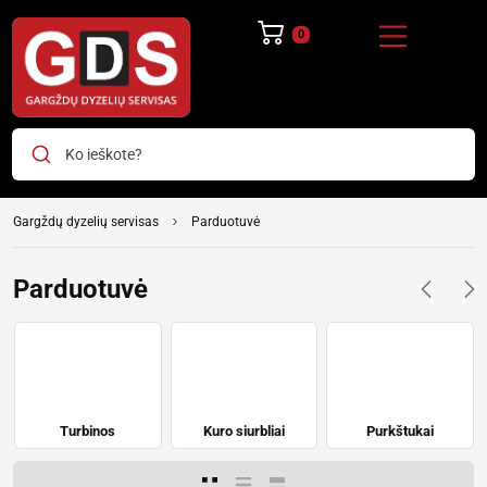
Ko ieškote?
Gargždų dyzelių servisas
Parduotuvė
Parduotuvė
Turbinos
Kuro siurbliai
Purkštukai