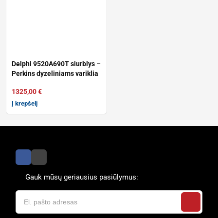
Delphi 9520A690T siurblys –
Perkins dyzeliniams variklia
1325,00
€
Į krepšelį
Gauk mūsų geriausius pasiūlymus: